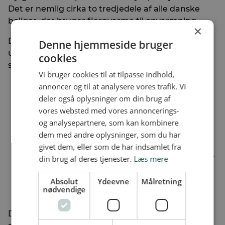
Det er nemlig cirka to tredjedele af alle danske
boliger, der bruger fjernvarme til opvarmning.
×
Det skal du lære meget mere om i dette
Denne hjemmeside bruger
undervisningsforløb, hvor du kan få svar på
cookies
spørgsmål som:
Vi bruger cookies til at tilpasse indhold,
Hvad er fjernvarme?
annoncer og til at analysere vores trafik. Vi
Kan fjernvarme både opvarme og afkøle en
deler også oplysninger om din brug af
bolig?
vores websted med vores annoncerings-
Hvilke fordele er der ved fjernvarme?
og analysepartnere, som kan kombinere
Hvor kommer energien til fjernvarme fra?
dem med andre oplysninger, som du har
Er der fjernvarme i andre lande?
givet dem, eller som de har indsamlet fra
Hvordan sikrer vi, at fjernvarme også fungerer
din brug af deres tjenester.
Læs mere
i en kritisk situation?
Absolut
Ydeevne
Målretning
Hvordan kan vi i fremtiden opvarme vores
nødvendige
boliger mere miljøvenligt end i dag?
Du skal ikke kun læse om fjernvarme. Sammen