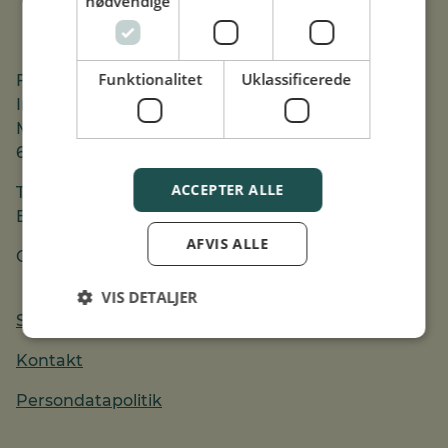
nødvendige
Funktionalitet
Uklassificerede
Fjernvarmens
Informationsfond
Merkurvej 7
6000 Kolding
ACCEPTER ALLE
T:
+45 76 30 80 00
E:
mail@informationsfond.dk
AFVIS ALLE
CVR: 75506228
VIS DETALJER
Samarbejdspartnere
Kontakt
Persondatapolitik